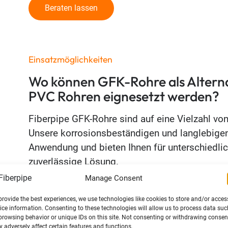
Beraten lassen
Einsatzmöglichkeiten
Wo können GFK-Rohre als Alterna
PVC Rohren eignesetzt werden?
Fiberpipe GFK-Rohre sind auf eine Vielzahl vo
Unsere korrosionsbeständigen und langlebigen
Anwendung und bieten Ihnen für unterschiedli
zuverlässige Lösung.
Manage Consent
Chemische Industrie
provide the best experiences, we use technologies like cookies to store and/or acces
ice information. Consenting to these technologies will allow us to process data suc
browsing behavior or unique IDs on this site. Not consenting or withdrawing consen
Abwasserabflüsse und Entsorgung
 adversely affect certain features and functions.