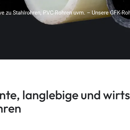
ive zu Stahlrohren, PVC-Rohren uvm. – Unsere GFK-Roh
nte, langlebige und wirts
hren