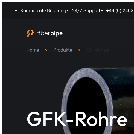
Zum
Kompetente Beratung
24/7 Support
+49 (0) 240
Inhalt
springen
Home
>
Produkte
>
GFK-Rohre
GFK-Rohre