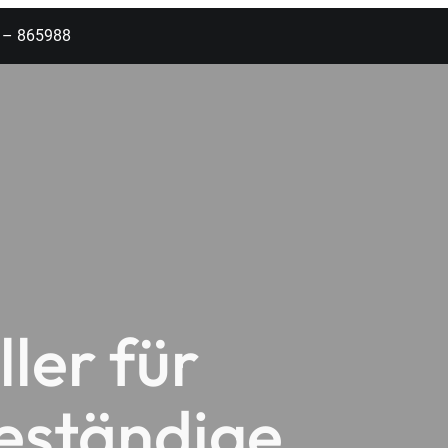
2 – 865988
Home
Produkte
Branche
ler für
eständige