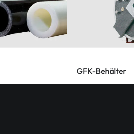
GFK-Behälter
nglebig und passen sich
Unsere GFK-Behälter bie
Korrosionsbeständigkeit
Medien.
Zu den GFK-Behältern