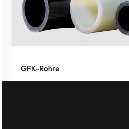
G
FK-Rohre
Unsere GFK-Rohre sind chemikalienbeständig, la
an anspruchsvolle Bedingungen perfekt an.
Zu den GFK-Rohren