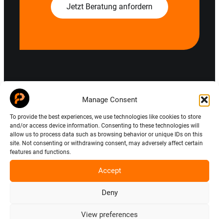
Jetzt Beratung anfordern
Manage Consent
To provide the best experiences, we use technologies like cookies to store
and/or access device information. Consenting to these technologies will
allow us to process data such as browsing behavior or unique IDs on this
site. Not consenting or withdrawing consent, may adversely affect certain
features and functions.
Accept
Mit unseren Rohren und Behältern können wir
jeder chemischen oder physikalischen
Deny
Anforderung ganz individuell gerecht werden.
View preferences
Unsere Produkte sind bereits seit Jahren auf