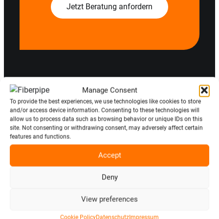
Jetzt Beratung anfordern
Manage Consent
To provide the best experiences, we use technologies like cookies to store
and/or access device information. Consenting to these technologies will
allow us to process data such as browsing behavior or unique IDs on this
site. Not consenting or withdrawing consent, may adversely affect certain
features and functions.
Accept
Mit unseren Rohren und Behältern können wir
Deny
jeder chemischen oder physikalischen
View preferences
Anforderung ganz individuell gerecht werden.
Unsere Produkte sind bereits seit Jahren auf
Cookie Policy
Datenschutz
Impressum